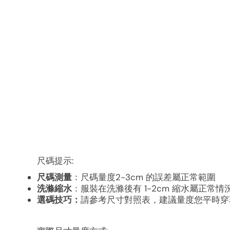
尺碼提示:
尺碼測量
：尺碼量度2-3cm 的誤差屬正常範圍
洗滌縮水
：服裝在洗滌後有 1-2cm 縮水屬正常情
選碼技巧：
請參考尺寸對照表，建議量度您平時穿