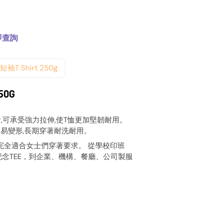
即查詢
短袖T Shirt 250g
50G
計,可承受強力拉伸,使T恤更加堅韌耐用。
不易變形,長期穿著耐洗耐用。
完全適合女士們穿著要求。 從學校印班
念TEE，到企業、機構、餐廳、公司製服