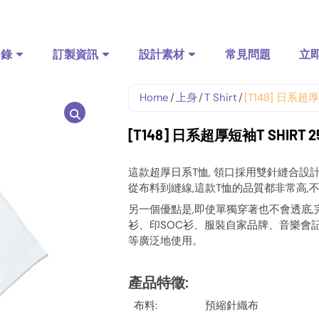
目錄
訂製資訊
設計素材
常見問題
立
Home
/
上身
/
T Shirt
/
[T148] 日系超厚
[T148] 日系超厚短袖T SHIRT 2
這款超厚日系T恤, 領口採用雙針縫合設
從布料到縫線,這款T恤的品質都非常高,
另一個優點是,即使單獨穿著也不會透底,
衫、印SOC衫、服裝自家品牌、音樂會記
等廣泛地使用。
產品特徵
:
布料:
預縮針織布