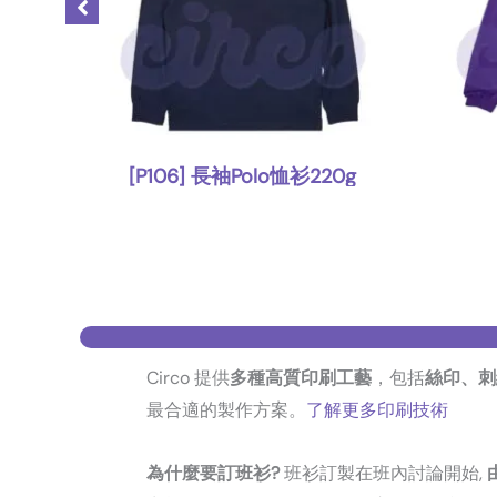
[P106] 長袖Polo恤衫220g
,
上身
Polo Shirt
Circo 提供
多種高質印刷工藝
，包括
絲印、刺
最合適的製作方案。
了解更多印刷技術
為什麼要訂班衫?
班衫訂製在班內討論開始,