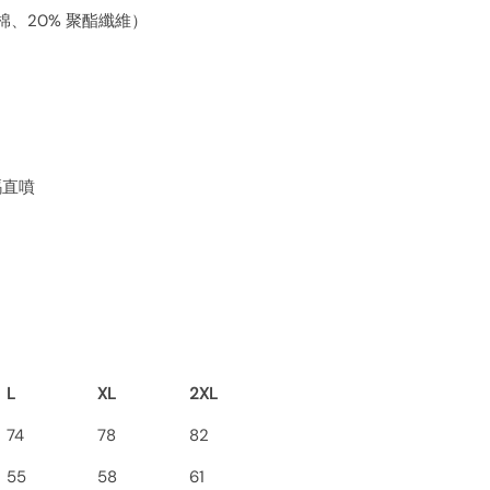
 棉、20% 聚酯纖維）
數碼直噴
L
XL
2XL
74
78
82
55
58
61