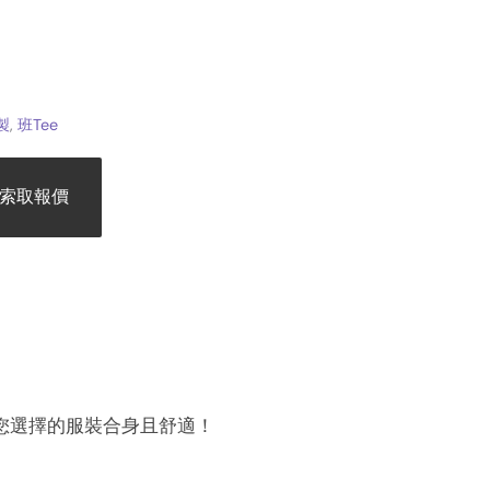
訂製
,
班Tee
索取報價
您選擇的服裝合身且舒適！