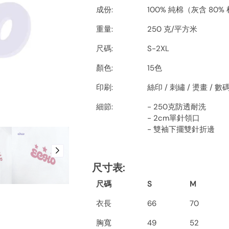
成份:
100% 純棉（灰含 80%
重量:
250 克/平方米
尺碼:
S-2XL
顏色:
15色
印刷:
絲印 / 刺繡 / 燙畫 / 
細節:
- 250克防透耐洗
- 2cm單針領口
- 雙袖下擺雙針折邊
尺寸表
:
尺碼
S
M
衣長
66
70
胸寬
49
52