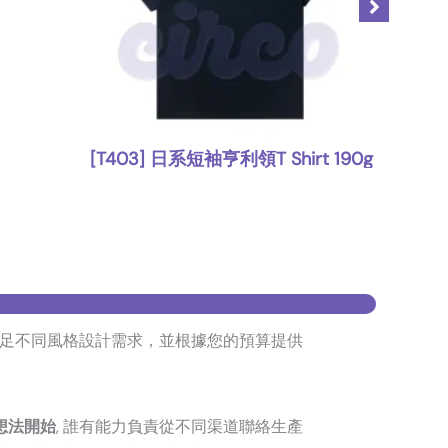
[T403] 日系短袖亨利領T Shirt 190g
,
T Shirt
上身
足不同風格設計需求，並根據您的預算提供
想法開始
, 誰有能力負責從不同渠道聯絡生產