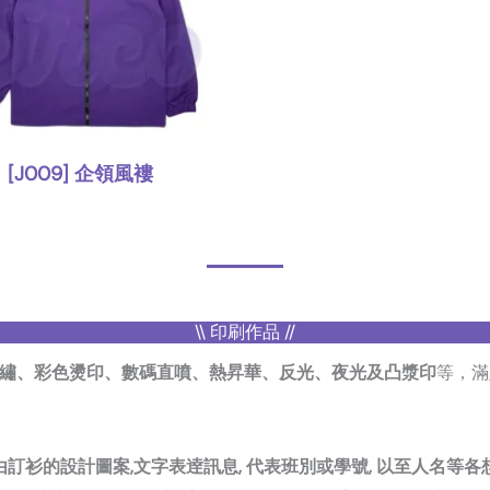
[J009] 企領風褸
,
外套
風褸
\\ 印刷作品 //
繡、彩色燙印、數碼直噴、熱昇華、反光、夜光及凸漿印
等，滿
由訂衫的設計圖案,文字表逹訊息, 代表班別或學號, 以至人名等各