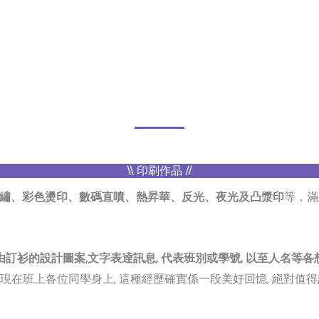
\\ 印刷作品 //
繡、彩色燙印、數碼直噴、熱昇華、反光、夜光及凸漿印
等，滿
由訂衫的設計圖案,文字表逹訊息, 代表班別或學號, 以至人名等各
呈現在班上各位同學身上, 這種經歷確實係一段美好回憶, 絕對值