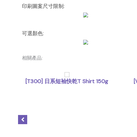
印刷圖案尺寸限制:
可選顏色:
相關產品:
[T300] 日系短袖快乾T Shirt 150g
,
T Shirt
上身