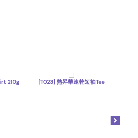
t 210g
[T023] 熱昇華速乾短袖Tee
[T00
,
T Shirt
上身