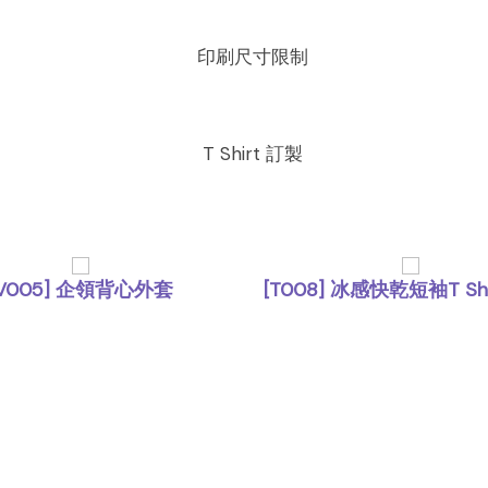
[V005] 企領背心外套
[T008] 冰感快乾短袖T Shir
,
,
外套
背心外套
T Shirt
上身