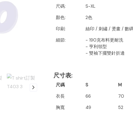
尺碼:
S-XL
顏色:
2色
印刷:
絲印 / 刺繡 / 燙畫 / 
細節:
- 190克布料更耐洗
- 亨利領型
- 雙袖下擺雙針折邊
尺寸表
:
尺碼
S
M
衣長
66
70
胸寬
49
52