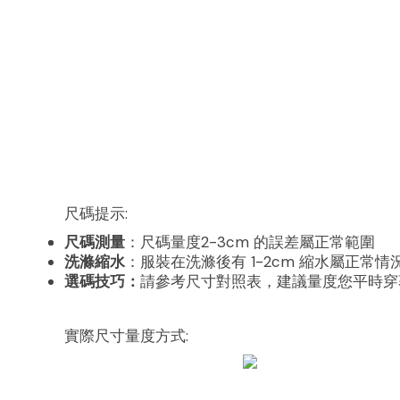
尺碼提示:
尺碼測量
：尺碼量度2-3cm 的誤差屬正常範圍
洗滌縮水
：服裝在洗滌後有 1-2cm 縮水屬正常情
選碼技巧：
請參考尺寸對照表，建議量度您平時穿
實際尺寸量度方式: