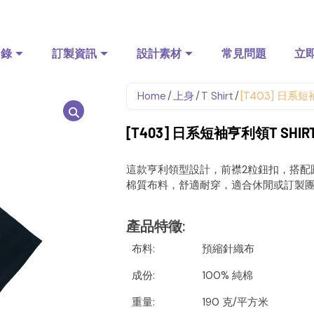
目錄
訂製資訊
設計素材
常見問題
立
Home
/
上身
/
T Shirt
/
[T403] 日系短袖
[T403] 日系短袖亨利領T SHIRT
這款亨利領型設計，前襟2粒鈕扣，搭配圓
棉質布料，舒適耐穿，適合休閒或訂製團體T
產品特徵
:
布料:
預縮針織布
成份:
100% 純棉
重量:
190 克/平方米