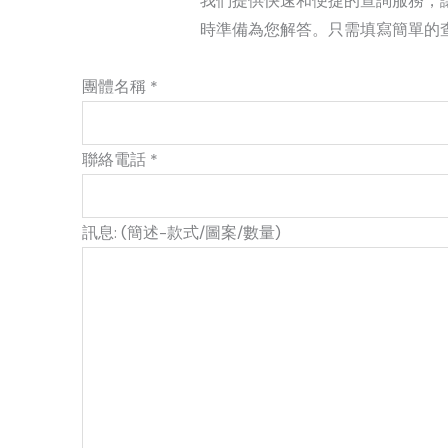
我們提供快速和便捷的查詢服務，
時準備為您解答。只需填寫簡單的
團體名稱 *
聯絡電話 *
訊息: (簡述-款式/圖案/數量)