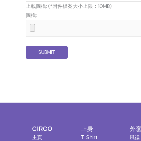
上載圖檔: (*附件檔案大小上限：10MB)
圖檔:
CIRCO
上身
外
主頁
T Shirt
風褸