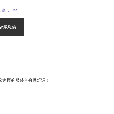
 訂製
,
班Tee
索取報價
您選擇的服裝合身且舒適！