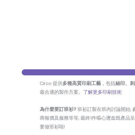
 250g
Circo 提供
多種高質印刷工藝
，包括
絲印、刺
最合適的製作方案。
了解更多印刷技術
為什麼要訂班衫?
班衫訂製在班內討論開始,
商報價及服務等等, 最終1件嘔心瀝血既產品
要做班衫啦!