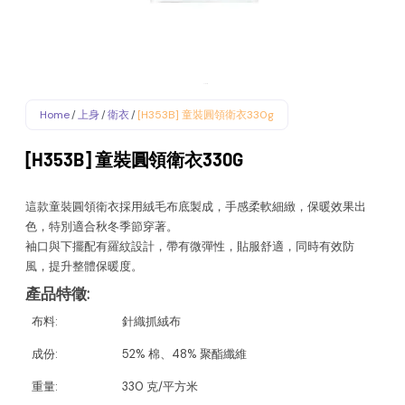
Home
/
上身
/
衛衣
/
[H353B] 童裝圓領衛衣330g
[H353B] 童裝圓領衛衣330G
這款童裝圓領衛衣採用絨毛布底製成，手感柔軟細緻，保暖效果出
色，特別適合秋冬季節穿著。
袖口與下擺配有羅紋設計，帶有微彈性，貼服舒適，同時有效防
風，提升整體保暖度。
產品特徵
:
布料:
針織抓絨布
成份:
52% 棉、48% 聚酯纖維
重量:
330 克/平方米