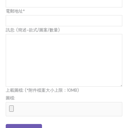
電郵地址*
訊息: (簡述-款式/圖案/數量)
上載圖檔: (*附件檔案大小上限：10MB)
圖檔: