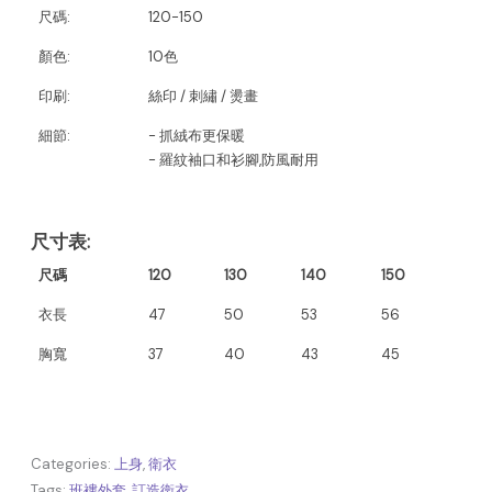
尺碼:
120-150
顏色:
10色
印刷:
絲印 / 刺繡 / 燙畫
細節:
- 抓絨布更保暖
- 羅紋袖口和衫腳,防風耐用
尺寸表
:
尺碼
120
130
140
150
衣長
47
50
53
56
胸寬
37
40
43
45
Categories:
上身
,
衛衣
Tags:
班褸外套
,
訂造衛衣