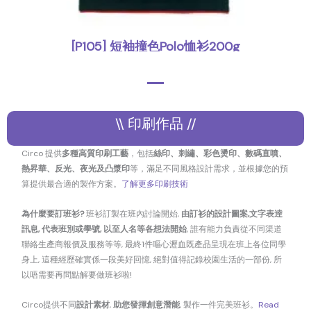
[P105] 短袖撞色Polo恤衫200g
,
Polo Shirt
上身
\\ 印刷作品 //
Circo 提供
多種高質印刷工藝
，包括
絲印、刺繡、彩色燙印、數碼直噴、
熱昇華、反光、夜光及凸漿印
等，滿足不同風格設計需求，並根據您的預
算提供最合適的製作方案。
了解更多印刷技術
為什麼要訂班衫?
班衫訂製在班內討論開始,
由訂衫的設計圖案,文字表逹
訊息, 代表班別或學號, 以至人名等各想法開始
, 誰有能力負責從不同渠道
聯絡生產商報價及服務等等, 最終1件嘔心瀝血既產品呈現在班上各位同學
身上, 這種經歷確實係一段美好回憶, 絕對值得記錄校園生活的一部份, 所
以唔需要再問點解要做班衫啦!
Circo提供不同
設計素材
,
助您發揮創意潛能
, 製作一件完美班衫。
Read