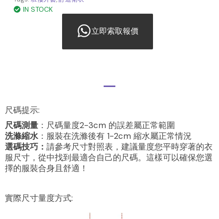
IN STOCK
立即索取報價
尺碼提示:
尺碼測量
：尺碼量度2-3cm 的誤差屬正常範圍
洗滌縮水
：服裝在洗滌後有 1-2cm 縮水屬正常情況
選碼技巧：
請參考尺寸對照表，建議量度您平時穿著的衣
服尺寸，從中找到最適合自己的尺碼。這樣可以確保您選
擇的服裝合身且舒適！
實際尺寸量度方式: