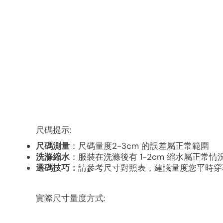
尺碼提示:
尺碼測量
：尺碼量度2-3cm 的誤差屬正常範圍
洗滌縮水
：服裝在洗滌後有 1-2cm 縮水屬正常情
選碼技巧：
請參考尺寸對照表，建議量度您平時穿
實際尺寸量度方式: