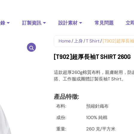
目錄
訂製資訊
設計素材
常見問題
立
Home
/
上身
/
T Shirt
/
[T902]超厚長袖T 
[T902]超厚長袖T SHIRT 260G
這款超厚260g棉質布料，親膚耐用，
搭、工作服或團體訂製長袖T Shirt。
產品特徵
:
布料:
預縮針織布
成份:
100% 純棉
重量:
260 克/平方米