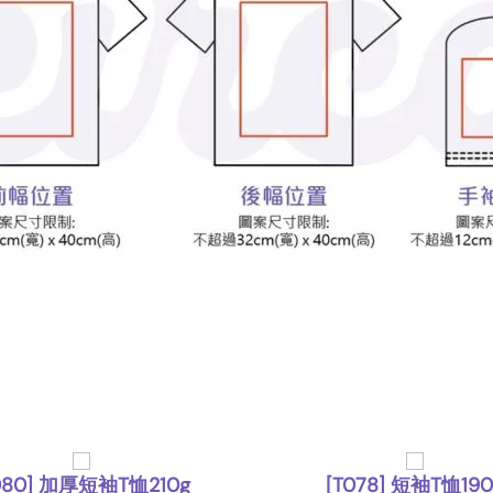
080] 加厚短袖T恤210g
[T078] 短袖T恤190