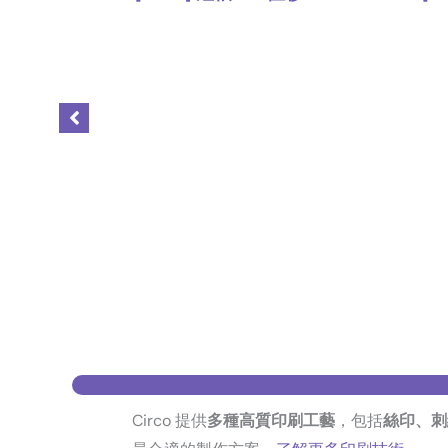
,
Polo Shirt
上身
Circo 提供
多種高質印刷工藝
，包括
絲印、刺