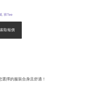
訂製
,
班Tee
索取報價
您選擇的服裝合身且舒適！