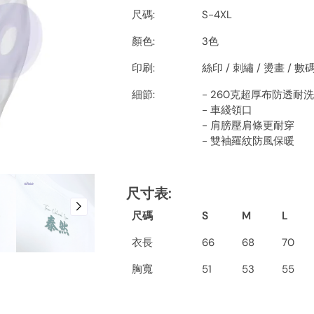
尺碼:
S-4XL
顏色:
3色
印刷:
絲印 / 刺繡 / 燙畫 / 
細節:
- 260克超厚布防透耐洗
- 車綫領口
- 肩膀壓肩條更耐穿
- 雙袖羅紋防風保暖
尺寸表
:
尺碼
S
M
L
衣長
66
68
70
胸寬
51
53
55