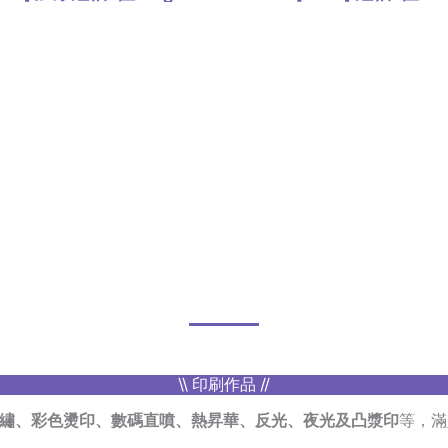
,
,
T Shirt
上身
T Shirt
上身
\\ 印刷作品 //
繡、彩色燙印、數碼直噴、熱昇華、反光、夜光及凸漿印
等，滿