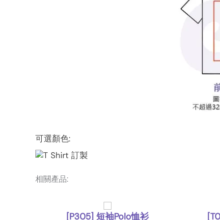
可選顏色:
相關產品:
200g
[P305] 短袖Polo恤衫
[T