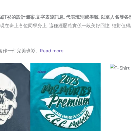
由訂衫的設計圖案,文字表逹訊息, 代表班別或學號, 以至人名等各
呈現在班上各位同學身上, 這種經歷確實係一段美好回憶, 絕對值
 製作一件完美班衫。
Read more