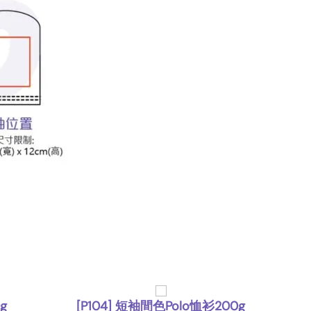
g
[P104] 短袖間色Polo恤衫200g