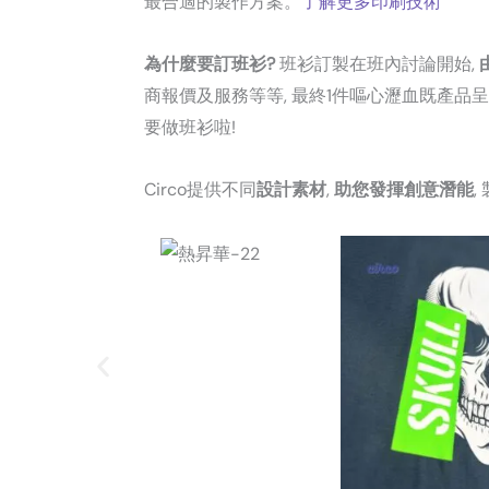
最合適的製作方案。
了解更多印刷技術
為什麼要訂班衫?
班衫訂製在班內討論開始,
商報價及服務等等, 最終1件嘔心瀝血既產品
要做班衫啦!
Circo提供不同
設計素材
,
助您發揮創意潛能
,