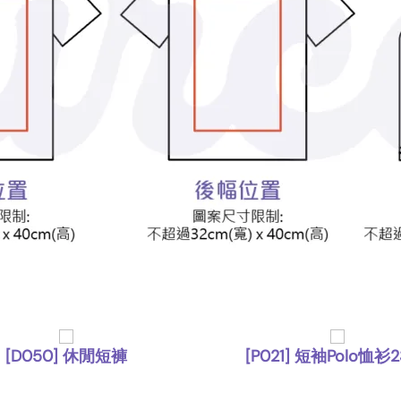
[D050] 休閒短褲
[P021] 短袖Polo恤衫2
,
,
下身
短褲
Polo Shirt
上身