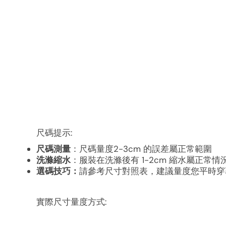
尺碼提示:
尺碼測量
：尺碼量度2-3cm 的誤差屬正常範圍
洗滌縮水
：服裝在洗滌後有 1-2cm 縮水屬正常情
選碼技巧：
請參考尺寸對照表，建議量度您平時穿
實際尺寸量度方式: