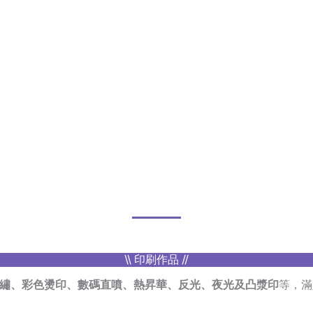
\\ 印刷作品 //
繡、彩色燙印、數碼直噴、熱昇華、反光、夜光及凸漿印
等，滿