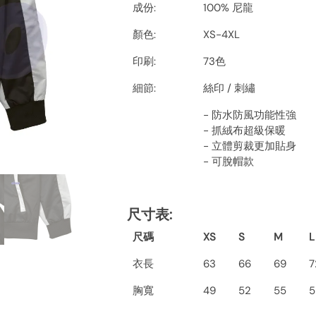
成份:
100% 尼龍
顏色:
XS-4XL
印刷:
73色
細節:
絲印 / 刺繡
- 防水防風功能性強
- 抓絨布超級保暖
- 立體剪裁更加貼身
- 可脫帽款
尺寸表
:
尺碼
XS
S
M
L
衣長
63
66
69
7
胸寬
49
52
55
5