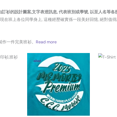
由訂衫的設計圖案,文字表逹訊息, 代表班別或學號, 以至人名等各
呈現在班上各位同學身上, 這種經歷確實係一段美好回憶, 絕對值
 製作一件完美班衫。
Read more