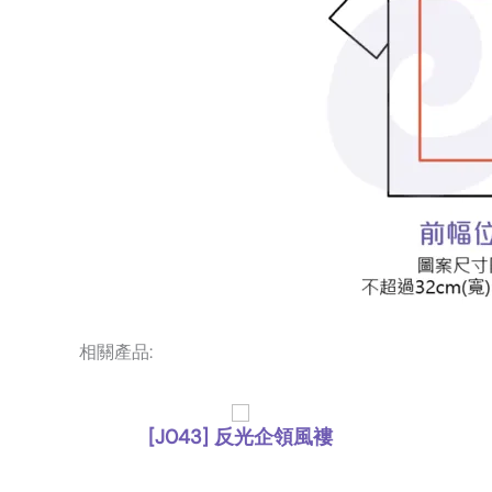
相關產品:
200g
[J043] 反光企領風褸
,
外套
風褸