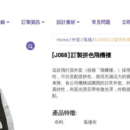
目錄
訂製資訊
設計素材
常見問題
立
Home
/
外套
/
風褸
/
[J068] 訂製拼
[J068] 訂製拼色飛機褸
這款飛行員外套（俗稱「飛機褸」）採
性，可任意配搭拼色，展現充滿活力的賽
車隊、各公司機構或團體的日常外套。外層
風特性，布面光滑且帶有微光澤，外觀
點。
產品特徵
:
布料:
風褸布