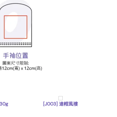
30g
[J003] 連帽風褸
[T40
,
外套
風褸