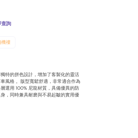
即查詢
色飛機褸
用獨特的拼色設計，增加了客製化的靈活
車風格 。版型寬鬆舒適，非常適合作為
選用 100% 尼龍材質，具備優異的防
挺身，同時兼具耐磨與不易起皺的實用優