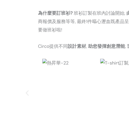
為什麼要訂班衫?
班衫訂製在班內討論開始,
商報價及服務等等, 最終1件嘔心瀝血既產品
要做班衫啦!
Circo提供不同
設計素材
,
助您發揮創意潛能
,