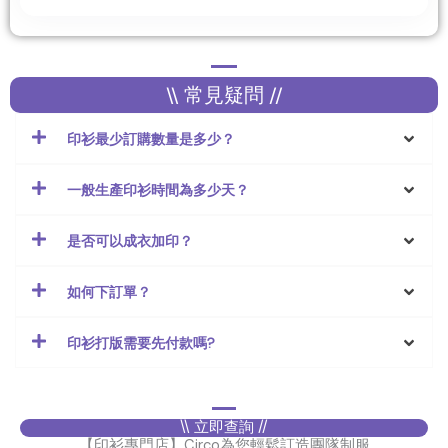
\\ 常見疑問 //
印衫最少訂購數量是多少？
一般生產印衫時間為多少天？
是否可以成衣加印？
如何下訂單？
印衫打版需要先付款嗎?
\\ 立即查詢 //
【印衫專門店】Circo為您輕鬆訂造團隊制服