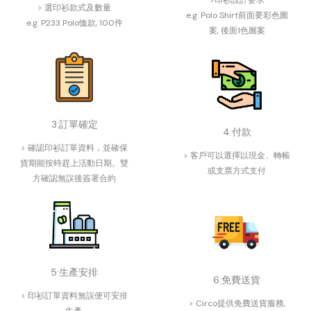
>印衫設計要求
> 選印衫款式及數量
e.g. Polo Shirt前面要彩色圖
e.g. P233 Polo恤款, 100件
案, 後面1色圖案
3:訂單確定
4:付款
> 確認印衫訂單資料，並確保
> 客戶可以選擇以現金、轉帳
貨期能按時趕上活動日期。雙
或支票方式支付
方確認無誤後簽署合約
5:生產安排
6:免費送貨
> 印衫訂單資料無誤便可安排
> Circo提供免費送貨服務,