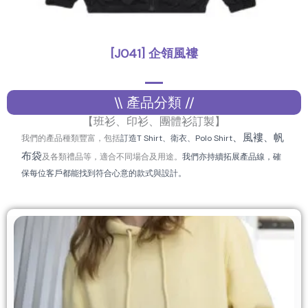
[J041] 企領風褸
,
外套
風褸
\\ 產品分類 //
【班衫、印衫、團體衫訂製】
、風褸
、帆
我們的產品種類豐富，包括
訂造T Shirt、衛衣、Polo Shirt
布袋
及各類禮品等，適合不同場合及用途。
我們亦持續拓展產品線，確
保每位客戶都能找到符合心意的款式與設計。