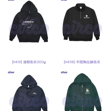
[H451] 連帽衛衣300g
[H458] 半開胸拉鍊衛衣