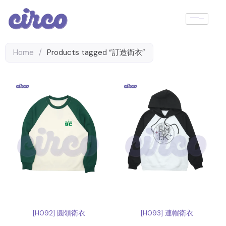
Skip
to
content
Home
/
Products tagged “訂造衛衣”
[H092] 圓領衛衣
[H093] 連帽衛衣