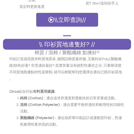
生產,
把T Shirt送到你手上
並定時更新進度
\\立即查詢//
\\ 印衫質地邊隻好? //
棉質 / 混棉 / 聚酯纖維 點揀好?
印衫訂造或現貨布料質地眾多, 聽聞話棉質最舒服, 又聽到全Poly(聚酯纖
維)快乾好著? 究竟邊款最好? 其實答案沒有絕對性優劣之分, 只要睇清楚
不同質地既優點特性及限制, 就可以輕鬆幫到您選擇合適自已既印衫質地
。
Circo
綜合印衫
布料選用
建議:
純棉 (Cotton)
：適合追求舒適度和透氣性的日常穿著或活動。
混棉 (Cotton Polyester)
：適合需要平衡舒適性和耐用性的功能性
活動。
聚酯纖維 (Polyester)
：適合熱昇華印刷設計或運動型印衫，對速
乾耐用性要求高的活動。