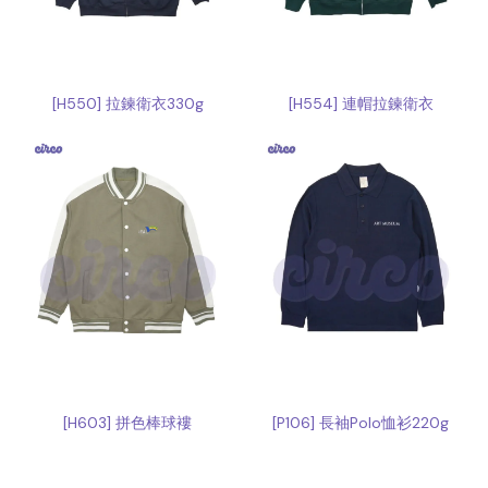
[H550] 拉鍊衛衣330g
[H554] 連帽拉鍊衛衣
[H603] 拼色棒球褸
[P106] 長袖Polo恤衫220g