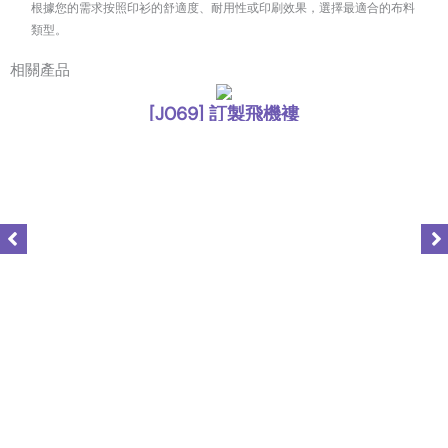
根據您的需求按照印衫的舒適度、耐用性或印刷效果，選擇最適合的布料
類型。
相關產品
[J069] 訂製飛機褸
,
外套
風褸