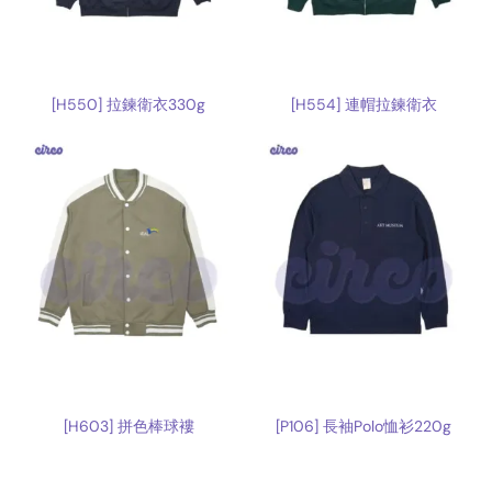
[H550] 拉鍊衛衣330g
[H554] 連帽拉鍊衛衣
[H603] 拼色棒球褸
[P106] 長袖Polo恤衫220g