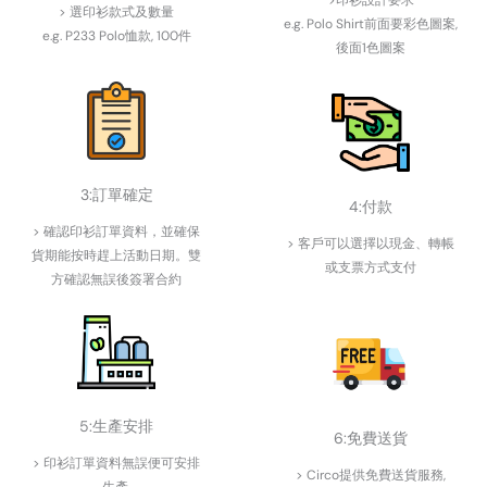
>印衫設計要求
> 選印衫款式及數量
e.g. Polo Shirt前面要彩色圖案,
e.g. P233 Polo恤款, 100件
後面1色圖案
3:訂單確定
4:付款
> 確認印衫訂單資料，並確保
> 客戶可以選擇以現金、轉帳
貨期能按時趕上活動日期。雙
或支票方式支付
方確認無誤後簽署合約
5:生產安排
6:免費送貨
> 印衫訂單資料無誤便可安排
> Circo提供免費送貨服務,