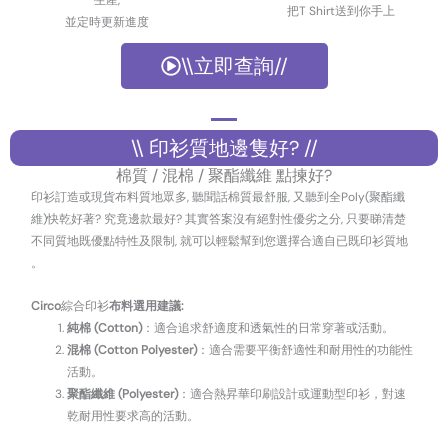
生產,
把T Shirt送到你手上
並定時更新進度
\\立即查詢//
\\ 印衫質地邊隻好? //
棉質 / 混棉 / 聚酯纖維 點揀好?
印衫訂造或現貨布料質地眾多, 聽聞話棉質最舒服, 又聽到全Poly(聚酯纖
維)快乾好著? 究竟邊款最好? 其實答案沒有絕對性優劣之分, 只要睇清楚
不同質地既優點特性及限制, 就可以輕鬆幫到您選擇合適自已既印衫質地
。
Circo
綜合印衫
布料選用
建議:
純棉 (Cotton)
：適合追求舒適度和透氣性的日常穿著或活動。
混棉 (Cotton Polyester)
：適合需要平衡舒適性和耐用性的功能性
活動。
聚酯纖維 (Polyester)
：適合熱昇華印刷設計或運動型印衫，對速
乾耐用性要求高的活動。