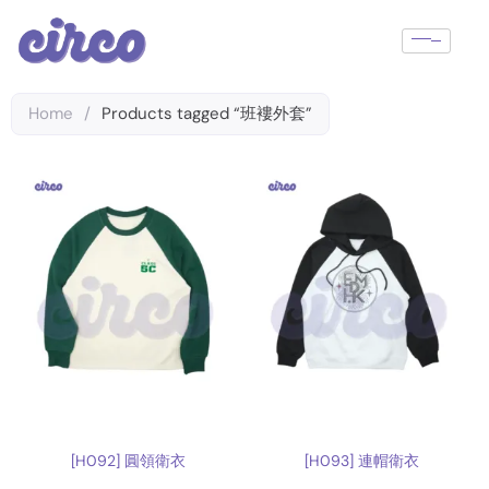
Skip
to
content
Home
/
Products tagged “班褸外套”
[H092] 圓領衛衣
[H093] 連帽衛衣