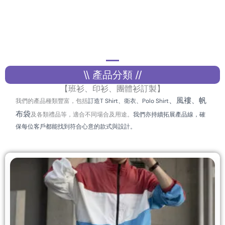
\\ 產品分類 //
【班衫、印衫、團體衫訂製】
、風褸
、帆
我們的產品種類豐富，包括
訂造T Shirt、衛衣、Polo Shirt
布袋
及各類禮品等，適合不同場合及用途。
我們亦持續拓展產品線，確
保每位客戶都能找到符合心意的款式與設計。