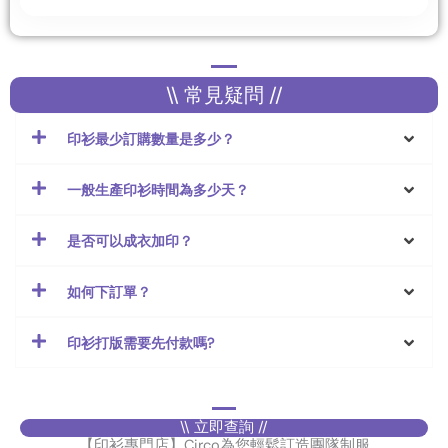
\\ 常見疑問 //
印衫最少訂購數量是多少？
一般生產印衫時間為多少天？
是否可以成衣加印？
如何下訂單？
印衫打版需要先付款嗎?
\\ 立即查詢 //
【印衫專門店】Circo為您輕鬆訂造團隊制服