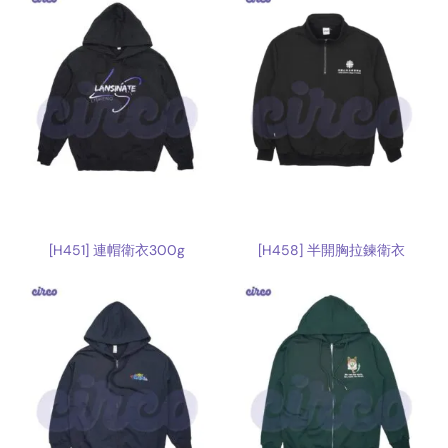
[H451] 連帽衛衣300g
[H458] 半開胸拉鍊衛衣